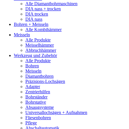
Alle Diamantbohrmaschinen
DIA nass + trocken
DIA trocken
DIA nass
Bohren + Meisseln
Alle Kombihämmer
Meisseln
Alle Produkte
Meisselhämmer
Abbruchhämmer
Werkzeug und Zubehör
Alle Produkte
Bohren
Meisseln
Diamantbohren
Präzisions-Lochsägen
Adapter
Zentrierhilfen
Bohrständer
Bohrstative
Absaugsysteme
Universallochsägen + Aufnahmen
Fliesenbohren
Pflege
Abschaltautomatik