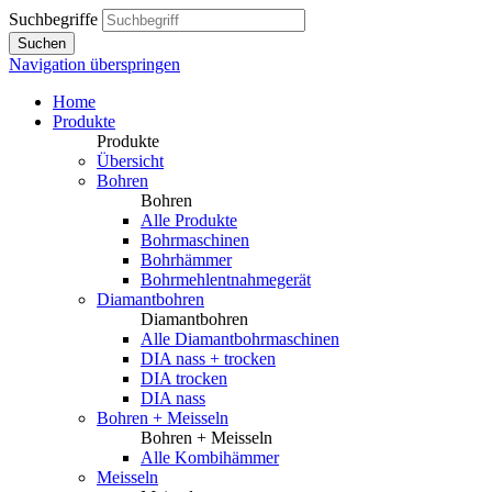
Suchbegriffe
Suchen
Navigation überspringen
Home
Produkte
Produkte
Übersicht
Bohren
Bohren
Alle Produkte
Bohrmaschinen
Bohrhämmer
Bohrmehlentnahmegerät
Diamantbohren
Diamantbohren
Alle Diamantbohrmaschinen
DIA nass + trocken
DIA trocken
DIA nass
Bohren + Meisseln
Bohren + Meisseln
Alle Kombihämmer
Meisseln