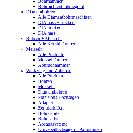
Bohrhämmer
Bohrmehlentnahmegerät
Diamantbohren
Alle Diamantbohrmaschinen
DIA nass + trocken
DIA trocken
DIA nass
Bohren + Meisseln
Alle Kombihämmer
Meisseln
Alle Produkte
Meisselhämmer
Abbruchhämmer
Werkzeug und Zubehör
Alle Produkte
Bohren
Meisseln
Diamantbohren
Präzisions-Lochsägen
Adapter
Zentrierhilfen
Bohrständer
Bohrstative
Absaugsysteme
Universallochsägen + Aufnahmen