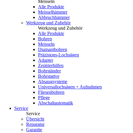
Meisseln
Alle Produkte
Meisselhämmer
Abbruchhämmer
Werkzeug und Zubehör
Werkzeug und Zubehör
Alle Produkte
Bohren
Meisseln
Diamantbohren
Präzisions-Lochsägen
Adapter
Zentrierhilfen
Bohrständer
Bohrstative
Absaugsysteme
Universallochsägen + Aufnahmen
Fliesenbohren
Pflege
Abschaltautomatik
Service
Service
Übersicht
Reparatur
Garantie