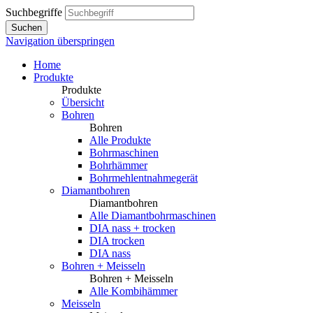
Suchbegriffe
Suchen
Navigation überspringen
Home
Produkte
Produkte
Übersicht
Bohren
Bohren
Alle Produkte
Bohrmaschinen
Bohrhämmer
Bohrmehlentnahmegerät
Diamantbohren
Diamantbohren
Alle Diamantbohrmaschinen
DIA nass + trocken
DIA trocken
DIA nass
Bohren + Meisseln
Bohren + Meisseln
Alle Kombihämmer
Meisseln