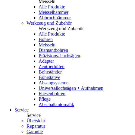
Meisseln
Alle Produkte
Meisselhämmer
Abbruchhämmer
Werkzeug und Zubehör
Werkzeug und Zubehör
Alle Produkte
Bohren
Meisseln
Diamantbohren
Präzisions-Lochsägen
Adapter
Zentrierhilfen
Bohrständer
Bohrstative
Absaugsysteme
Universallochsägen + Aufnahmen
Fliesenbohren
Pflege
Abschaltautomatik
Service
Service
Übersicht
Reparatur
Garantie