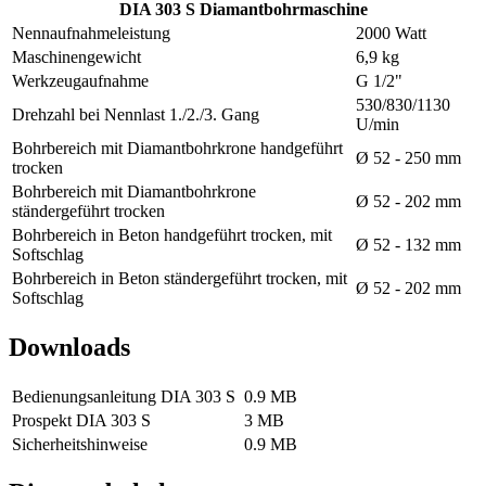
DIA 303 S Diamant­bohrmaschine
Nennaufnahmeleistung
2000 Watt
Maschinengewicht
6,9 kg
Werkzeugaufnahme
G 1/2"
530/830/1130
Drehzahl bei Nennlast 1./2./3. Gang
U/min
Bohrbereich mit Diamantbohrkrone handgeführt
Ø 52 - 250 mm
trocken
Bohrbereich mit Diamantbohrkrone
Ø 52 - 202 mm
ständergeführt trocken
Bohrbereich in Beton handgeführt trocken, mit
Ø 52 - 132 mm
Softschlag
Bohrbereich in Beton ständergeführt trocken, mit
Ø 52 - 202 mm
Softschlag
Downloads
Bedienungsanleitung DIA 303 S
0.9 MB
Prospekt DIA 303 S
3 MB
Sicherheitshinweise
0.9 MB