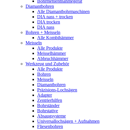
Bohrmehlentnahmegerät
Diamantbohren
Alle Diamantbohrmaschinen
DIA nass + trocken
DIA trocken
DIA nass
Bohren + Meisseln
Alle Kombihämmer
Meisseln
Alle Produkte
Meisselhämmer
Abbruchhämmer
Werkzeug und Zubehör
Alle Produkte
Bohren
Meisseln
Diamantbohren
Präzisions-Lochsägen
Adapter
Zentrierhilfen
Bohrständer
Bohrstative
Absaugsysteme
Universallochsägen + Aufnahmen
Fliesenbohren