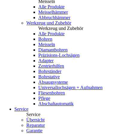
Meisseln
Alle Produkte
Meisselhämmer
Abbruchhämmer
Werkzeug und Zubehör
Werkzeug und Zubehör
Alle Produkte
Bohren
Meisseln
Diamantbohren
Präzisions-Lochsägen
Adapter
Zentrierhilfen
Bohrständer
Bohrstative
Absaugsysteme
Universallochsägen + Aufnahmen
Fliesenbohren
Pflege
Abschaltautomatik
Service
Service
Übersicht
Reparatur
Garantie