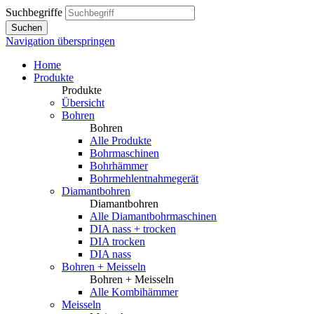
Suchbegriffe
Suchen
Navigation überspringen
Home
Produkte
Produkte
Übersicht
Bohren
Bohren
Alle Produkte
Bohrmaschinen
Bohrhämmer
Bohrmehlentnahmegerät
Diamantbohren
Diamantbohren
Alle Diamantbohrmaschinen
DIA nass + trocken
DIA trocken
DIA nass
Bohren + Meisseln
Bohren + Meisseln
Alle Kombihämmer
Meisseln