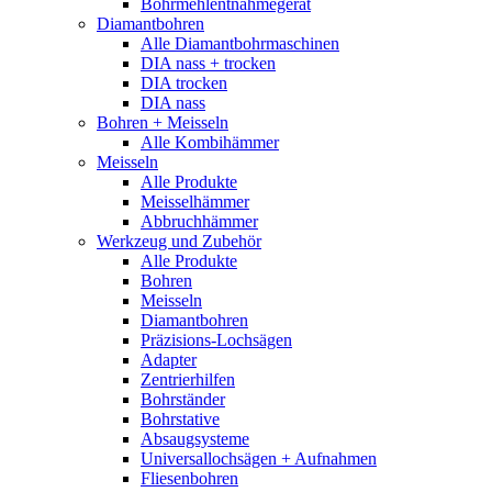
Bohrmehlentnahmegerät
Diamantbohren
Alle Diamantbohrmaschinen
DIA nass + trocken
DIA trocken
DIA nass
Bohren + Meisseln
Alle Kombihämmer
Meisseln
Alle Produkte
Meisselhämmer
Abbruchhämmer
Werkzeug und Zubehör
Alle Produkte
Bohren
Meisseln
Diamantbohren
Präzisions-Lochsägen
Adapter
Zentrierhilfen
Bohrständer
Bohrstative
Absaugsysteme
Universallochsägen + Aufnahmen
Fliesenbohren