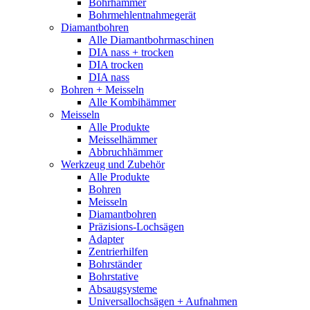
Bohrhämmer
Bohrmehlentnahmegerät
Diamantbohren
Alle Diamantbohrmaschinen
DIA nass + trocken
DIA trocken
DIA nass
Bohren + Meisseln
Alle Kombihämmer
Meisseln
Alle Produkte
Meisselhämmer
Abbruchhämmer
Werkzeug und Zubehör
Alle Produkte
Bohren
Meisseln
Diamantbohren
Präzisions-Lochsägen
Adapter
Zentrierhilfen
Bohrständer
Bohrstative
Absaugsysteme
Universallochsägen + Aufnahmen