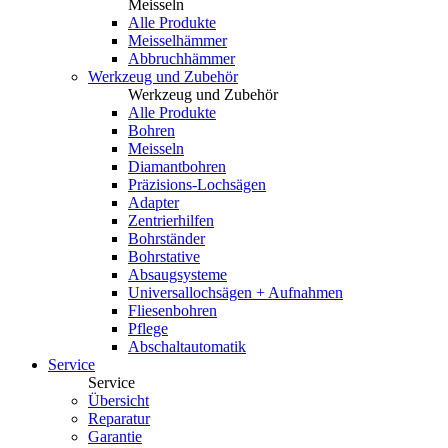
Meisseln
Alle Produkte
Meisselhämmer
Abbruchhämmer
Werkzeug und Zubehör
Werkzeug und Zubehör
Alle Produkte
Bohren
Meisseln
Diamantbohren
Präzisions-Lochsägen
Adapter
Zentrierhilfen
Bohrständer
Bohrstative
Absaugsysteme
Universallochsägen + Aufnahmen
Fliesenbohren
Pflege
Abschaltautomatik
Service
Service
Übersicht
Reparatur
Garantie