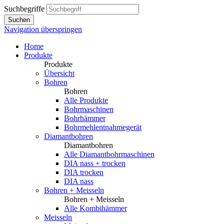
Suchbegriffe
Suchen
Navigation überspringen
Home
Produkte
Produkte
Übersicht
Bohren
Bohren
Alle Produkte
Bohrmaschinen
Bohrhämmer
Bohrmehlentnahmegerät
Diamantbohren
Diamantbohren
Alle Diamantbohrmaschinen
DIA nass + trocken
DIA trocken
DIA nass
Bohren + Meisseln
Bohren + Meisseln
Alle Kombihämmer
Meisseln