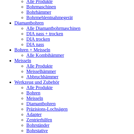
Alle Produkte
Bohrmaschinen
Bohrhämmer
Bohrmehlentnahmegerät
Diamantbohren
Alle Diamantbohrmaschinen
DIA nass + trocken
DIA trocken
DIA nass
Bohren + Meisseln
Alle Kombihämmer
Meisseln
Alle Produkte
Meisselhämmer
Abbruchhämmer
Werkzeug und Zubehör
Alle Produkte
Bohren
Meisseln
Diamantbohren
Präzisions-Lochsägen
Adapter
Zentrierhilfen
Bohrständer
Bohrstative