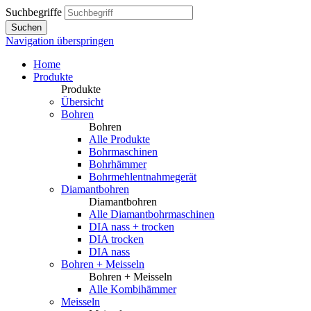
Suchbegriffe
Suchen
Navigation überspringen
Home
Produkte
Produkte
Übersicht
Bohren
Bohren
Alle Produkte
Bohrmaschinen
Bohrhämmer
Bohrmehlentnahmegerät
Diamantbohren
Diamantbohren
Alle Diamantbohrmaschinen
DIA nass + trocken
DIA trocken
DIA nass
Bohren + Meisseln
Bohren + Meisseln
Alle Kombihämmer
Meisseln