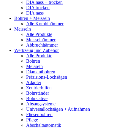
DIA nass + trocken
DIA trocken
DIA nass
Bohren + Meisseln
Alle Kombihämmer
Meisseln
Alle Produkte
Meisselhämmer
Abbruchhämmer
Werkzeug und Zubehör
Alle Produkte
Bohren
Meisseln
Diamantbohren
Präzisions-Lochsägen
Adapter
Zentrierhilfen
Bohrständer
Bohrstative
Absaugsysteme
Universallochsägen + Aufnahmen
Fliesenbohren
Pflege
Abschaltautomatik