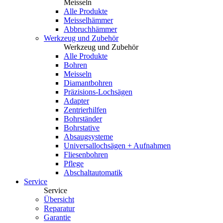
Meisseln
Alle Produkte
Meisselhämmer
Abbruchhämmer
Werkzeug und Zubehör
Werkzeug und Zubehör
Alle Produkte
Bohren
Meisseln
Diamantbohren
Präzisions-Lochsägen
Adapter
Zentrierhilfen
Bohrständer
Bohrstative
Absaugsysteme
Universallochsägen + Aufnahmen
Fliesenbohren
Pflege
Abschaltautomatik
Service
Service
Übersicht
Reparatur
Garantie