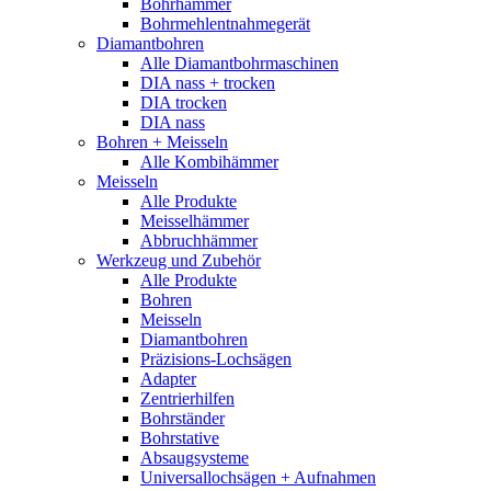
Bohrhämmer
Bohrmehlentnahmegerät
Diamantbohren
Alle Diamantbohrmaschinen
DIA nass + trocken
DIA trocken
DIA nass
Bohren + Meisseln
Alle Kombihämmer
Meisseln
Alle Produkte
Meisselhämmer
Abbruchhämmer
Werkzeug und Zubehör
Alle Produkte
Bohren
Meisseln
Diamantbohren
Präzisions-Lochsägen
Adapter
Zentrierhilfen
Bohrständer
Bohrstative
Absaugsysteme
Universallochsägen + Aufnahmen