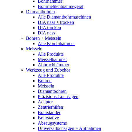
Bohrhämmer
Bohrmehlentnahmegerät
Diamantbohren
Alle Diamantbohrmaschinen
DIA nass + trocken
DIA trocken
DIA nass
Bohren + Meisseln
Alle Kombihämmer
Meisseln
Alle Produkte
Meisselhämmer
Abbruchhämmer
Werkzeug und Zubehör
Alle Produkte
Bohren
Meisseln
Diamantbohren
Präzisions-Lochsägen
Adapter
Zentrierhilfen
Bohrständer
Bohrstative
Absaugsysteme
Universallochsägen + Aufnahmen