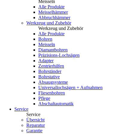
Meisseln
Alle Produkte
Meisselhämmer
Abbruchhämmer
Werkzeug und Zubehör
Werkzeug und Zubehör
Alle Produkte
Bohren
Meisseln
Diamantbohren
Präzisions-Lochsägen
Adapter
Zentrierhilfen
Bohrständer
Bohrstative
Absaugsysteme
Universallochsägen + Aufnahmen
Fliesenbohren
Pflege
Abschaltautomatik
Service
Service
Übersicht
Reparatur
Garantie