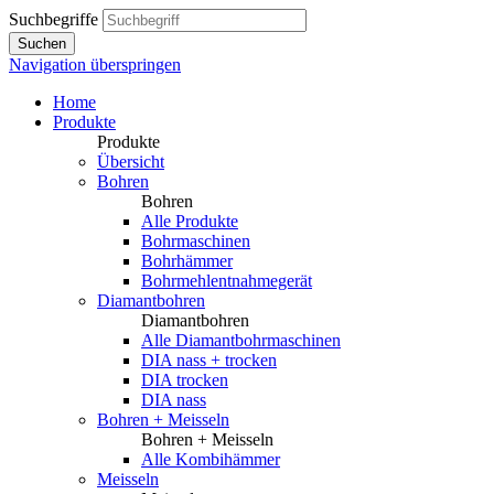
Suchbegriffe
Suchen
Navigation überspringen
Home
Produkte
Produkte
Übersicht
Bohren
Bohren
Alle Produkte
Bohrmaschinen
Bohrhämmer
Bohrmehlentnahmegerät
Diamantbohren
Diamantbohren
Alle Diamantbohrmaschinen
DIA nass + trocken
DIA trocken
DIA nass
Bohren + Meisseln
Bohren + Meisseln
Alle Kombihämmer
Meisseln