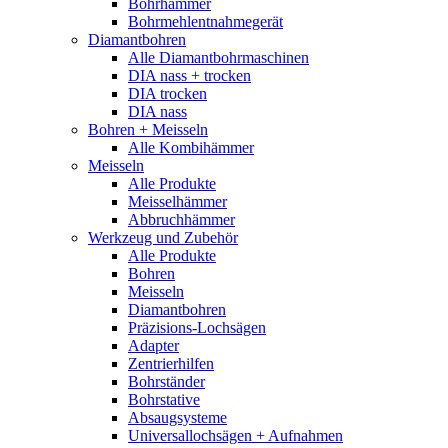
Bohrhämmer
Bohrmehlentnahmegerät
Diamantbohren
Alle Diamantbohrmaschinen
DIA nass + trocken
DIA trocken
DIA nass
Bohren + Meisseln
Alle Kombihämmer
Meisseln
Alle Produkte
Meisselhämmer
Abbruchhämmer
Werkzeug und Zubehör
Alle Produkte
Bohren
Meisseln
Diamantbohren
Präzisions-Lochsägen
Adapter
Zentrierhilfen
Bohrständer
Bohrstative
Absaugsysteme
Universallochsägen + Aufnahmen