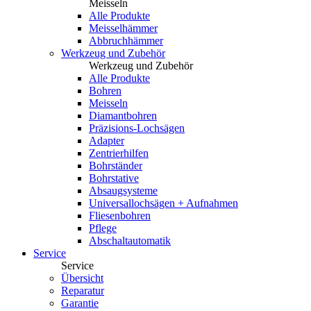
Meisseln
Alle Produkte
Meisselhämmer
Abbruchhämmer
Werkzeug und Zubehör
Werkzeug und Zubehör
Alle Produkte
Bohren
Meisseln
Diamantbohren
Präzisions-Lochsägen
Adapter
Zentrierhilfen
Bohrständer
Bohrstative
Absaugsysteme
Universallochsägen + Aufnahmen
Fliesenbohren
Pflege
Abschaltautomatik
Service
Service
Übersicht
Reparatur
Garantie